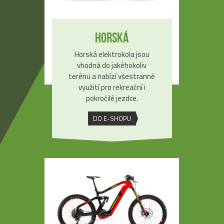
Horská
Horská elektrokola jsou
vhodná do jakéhokoliv
terénu a nabízí všestranné
využití pro rekreační i
pokročilé jezdce.
DO E-SHOPU