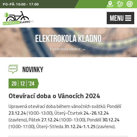
PO-PÁ: 10:00 - 17:00
MENU
Elektrokola Kladno
Elektrokola Kladno
→
Novinky
20
12
'24
Otevírací doba o Vánocích 2024
Upravená otevírací doba během vánočních svátků: Pondělí
23.12.24
(10:00-13:00), Úterý-Čtvrtek
24.-26.12.24
(zavřeno), Pátek
27.12.24
(10:00-13:00), Pondělí
30.12.24
(10:00-17:00), Úterý-Středa
31.12.24-1.1.25
(zavřeno).