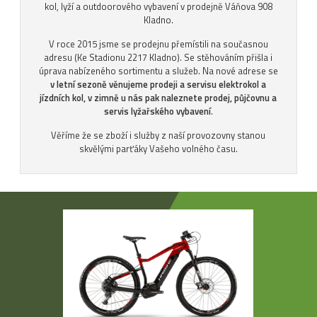
kol, lyží a outdoorového vybavení v prodejně Váňova 908
Kladno.
V roce 2015 jsme se prodejnu přemístili na současnou
adresu (Ke Stadionu 2217 Kladno). Se stěhováním přišla i
úprava nabízeného sortimentu a služeb. Na nové adrese se
v letní sezoně věnujeme prodeji a servisu elektrokol a
jízdních kol, v zimně u nás pak naleznete prodej, půjčovnu a
servis lyžařského vybavení
.
Věříme že se zboží i služby z naší provozovny stanou
skvělými parťáky Vašeho volného času.