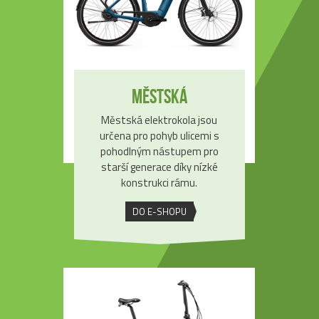
Městská
Městská elektrokola jsou
určena pro pohyb ulicemi s
pohodlným nástupem pro
starší generace díky nízké
konstrukci rámu.
DO E-SHOPU