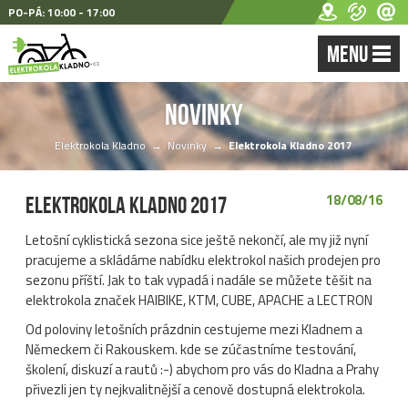
PO-PÁ: 10:00 - 17:00
MENU
Novinky
Elektrokola Kladno
→
Novinky
→
Elektrokola Kladno 2017
18/08/16
Elektrokola Kladno 2017
Letošní cyklistická sezona sice ještě nekončí, ale my již nyní
pracujeme a skládáme nabídku elektrokol našich prodejen pro
sezonu příští. Jak to tak vypadá i nadále se můžete těšit na
elektrokola značek HAIBIKE, KTM, CUBE, APACHE a LECTRON
Od poloviny letošních prázdnin cestujeme mezi Kladnem a
Německem či Rakouskem. kde se zúčastníme testování,
školení, diskuzí a rautů :-) abychom pro vás do Kladna a Prahy
přivezli jen ty nejkvalitnější a cenově dostupná elektrokola.