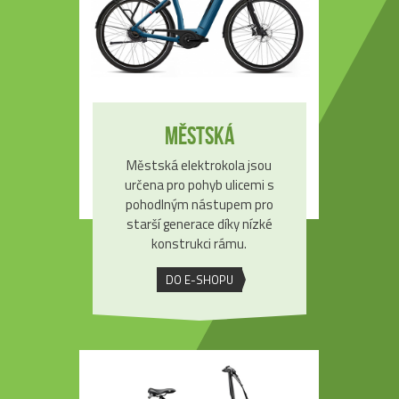
Městská
Městská elektrokola jsou
určena pro pohyb ulicemi s
pohodlným nástupem pro
starší generace díky nízké
konstrukci rámu.
DO E-SHOPU